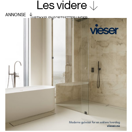
Les videre
større oppholdsrom, fordi man får kontakt med
begge vindusfeltene, og unngår et dørblad som
blokkerer lyset når døren står åpen.
I arbeidsmøter med byggherre ble det stilt
tydelige krav om at materialbruken skulle ta
særlige hensyn til drifts- og
vedlikeholdskostnader, samtidig som uttrykket
skulle være innbydende, lunt og raffinert. Siden
leilighetene er for utleie, ble korridorene derfor
utformet med tanke på hyppig ut- og innflytting.
Det ble valgt å benytte Bolon som brystning for å
redusere risikoen for hakk og sår ved
flytteaktivitet. Materialets vevde overflate bidrar
dessuten til en lun og behagelig atmosfære i
fellesarealene. Bolon ble også benyttet på gulvet
for å skape inntrykk av bredere korridorer.
Kombinert med eik og mørk himling gir dette