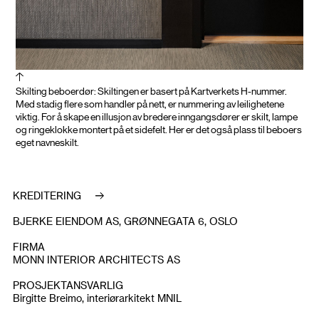
Skilting beboerdør: Skiltingen er basert på Kartverkets H-nummer.
Med stadig flere som handler på nett, er nummering av leilighetene
viktig. For å skape en illusjon av bredere inngangsdører er skilt, lampe
og ringeklokke montert på et sidefelt. Her er det også plass til beboers
eget navneskilt.
KREDITERING
BJERKE EIENDOM AS, GRØNNEGATA 6, OSLO
FIRMA
MONN INTERIOR ARCHITECTS AS
PROSJEKTANSVARLIG
Birgitte Breimo, interiørarkitekt MNIL