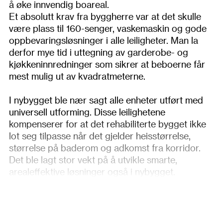
å øke innvendig boareal.
Et absolutt krav fra byggherre var at det skulle
være plass til 160-senger, vaskemaskin og gode
oppbevaringsløsninger i alle leiligheter. Man la
derfor mye tid i uttegning av garderobe- og
kjøkkeninnredninger som sikrer at beboerne får
mest mulig ut av kvadratmeterne.
I nybygget ble nær sagt alle enheter utført med
universell utforming. Disse leilighetene
kompenserer for at det rehabiliterte bygget ikke
lot seg tilpasse når det gjelder heisstørrelse,
størrelse på baderom og adkomst fra korridor.
Det ble lagt stor vekt på å utvikle smarte,
arealeffektive løsninger også i nybygget.
Lysinnslipp ble høyt prioritert, og sammen med
arkitekt kom man frem til at soveromsdør skulle
plasseres tett mot glassfasaden. I kombinasjon
med skyvedører gir dette opplevelsen av et