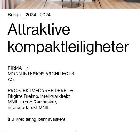
Boliger
2024
2024
Attrak­tive
kompaktleiligheter
FIRMA
MONN INTERIOR ARCHITECTS
AS
PROSJEKTMEDARBEIDERE
Birgitte Breimo, interiørarkitekt
MNIL, Trond Ramsøskar,
interiørarkitekt MNIL
(Full kreditering i bunn av saken)