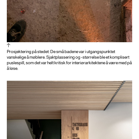
Prosjektering på stedet: De små badene var i utgangspunktet
vanskelige å møblere. Sjaktplassering og -størrelse ble et komplisert
puslespill, som det var helt kritisk for interiørarkitektene å være med på
å løse.