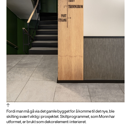
Fordi man må gå via det gamle bygget for å komme til det nye, ble
skilting svært viktig i prosjektet. Skiltprogrammet, som Monn har
utformet, er brukt som dekorelement i interiøret.