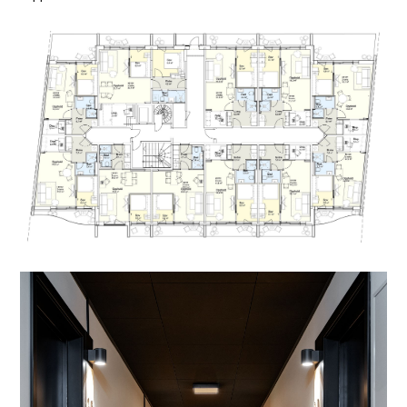
spesielt krevende å løse.
Sluttresultatet er gode kompaktleiligheter med
attraktive fellesarealer. Prosjektet har satt en ny
standard for byggherrens øvrige bygningsmasse
og tilfredsstiller kravene til et kvalitetsbevisst
markedssegment. Målgruppen som var rettesnor
under konseptutviklingen, har i ettertid vist seg å
dreie mot en høy andel unge par og studenter.
Det er altså en vesentlig yngre brukergruppe som
har inntatt leilighetene enn det de jobbet mot fra
start. Tilbakemeldingene er gode; spesielt
populære er takterrassen på det eksisterende
bygget og treningsrommet som ble bygget i det
gamle vaskeriet i kjelleren.