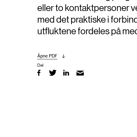
eller to kontaktpersoner
med det praktiske i forb
utfluktene fordeles på m
Åpne PDF
Del