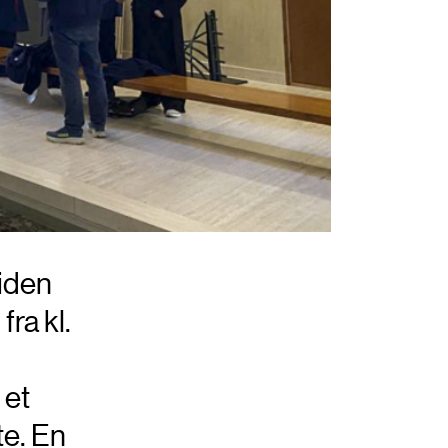
siden
ra kl.
 et
te. En