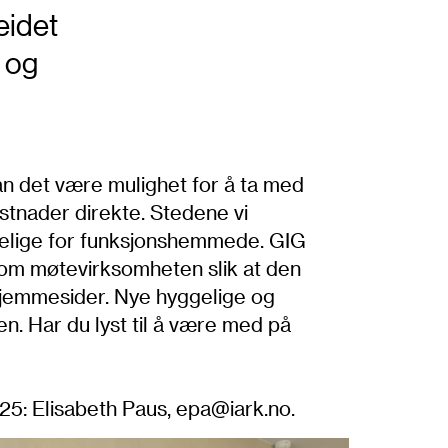
eidet
 og
n det være mulighet for å ta med
ostnader direkte. Stedene vi
ngelige for funksjonshemmede. GIG
 om møtevirksomheten slik at den
jemmesider. Nye hyggelige og
 Har du lyst til å være med på
25: Elisabeth Paus, epa@iark.no.