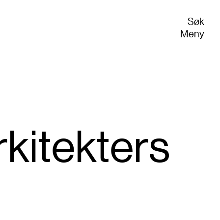
Søk
Meny
rkitek­ters