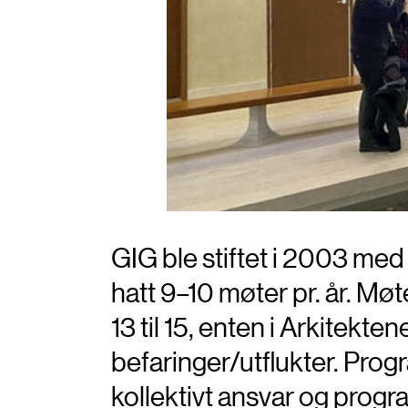
GIG ble stiftet i 2003 med 
hatt 9–10 møter pr. år. Mø
13 til 15, enten i Arkitekte
befaringer/utflukter. Pro
kollektivt ansvar og progr