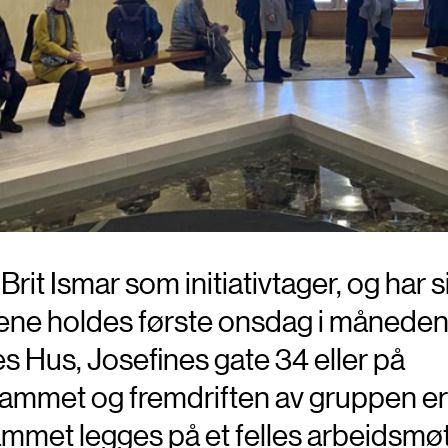
Brit Ismar som initiativtager, og har 
tene holdes første onsdag i måneden f
nes Hus, Josefines gate 34 eller på
grammet og fremdriften av gruppen er
ammet legges på et felles arbeidsmø