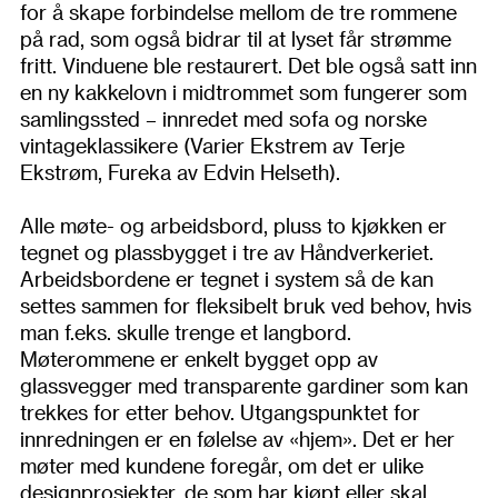
for å skape forbindelse mellom de tre rommene
på rad, som også bidrar til at lyset får strømme
fritt. Vinduene ble restaurert. Det ble også satt inn
en ny kakkelovn i midtrommet som fungerer som
samlingssted – innredet med sofa og norske
vintageklassikere (Varier Ekstrem av Terje
Ekstrøm, Fureka av Edvin Helseth).
Alle møte- og arbeidsbord, pluss to kjøkken er
tegnet og plassbygget i tre av Håndverkeriet.
Arbeidsbordene er tegnet i system så de kan
settes sammen for fleksibelt bruk ved behov, hvis
man f.eks. skulle trenge et langbord.
Møterommene er enkelt bygget opp av
glassvegger med transparente gardiner som kan
trekkes for etter behov. Utgangspunktet for
innredningen er en følelse av «hjem». Det er her
møter med kundene foregår, om det er ulike
designprosjekter, de som har kjøpt eller skal