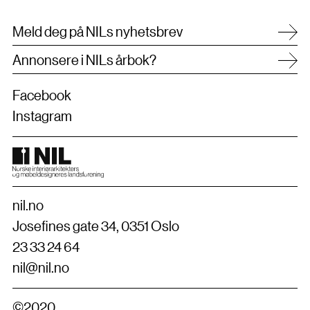
Meld deg på NILs nyhetsbrev
Annonsere i NILs årbok?
Facebook
Instagram
nil.no
Josefines gate 34, 0351 Oslo
23 33 24 64
nil@nil.no
©2020