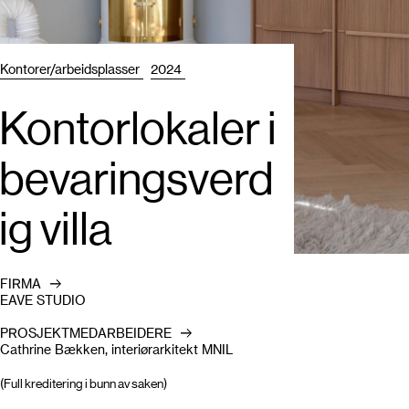
Kontorer/arbeidsplasser
2024
Kontorlokaler i
bevaringsverd
ig villa
FIRMA
EAVE STUDIO
PROSJEKTMEDARBEIDERE
Cathrine Bækken, interiørarkitekt MNIL
(Full kreditering i bunn av saken)