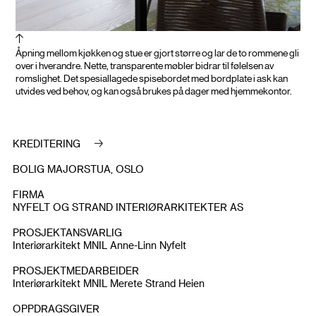
Åpning mellom kjøkken og stue er gjort større og lar de to rommene gli
over i hverandre. Nette, transparente møbler bidrar til følelsen av
romslighet. Det spesiallagede spisebordet med bordplate i ask kan
utvides ved behov, og kan også brukes på dager med hjemmekontor.
KREDITERING
BOLIG MAJORSTUA‚ OSLO
FIRMA
NYFELT OG STRAND INTERIØRARKITEKTER AS
PROSJEKTANSVARLIG
Interiørarkitekt MNIL Anne-Linn Nyfelt
PROSJEKTMEDARBEIDER
Interiørarkitekt MNIL Merete Strand Heien
OPPDRAGSGIVER