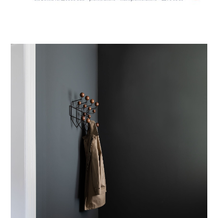
tilpasset rommene og den oppdaterte paletten.
Beskrivelser av tidløse møbler ble utarbeidet og
levert av totalleverandør.
En dyktig møbelsnekker kom også tidlig inn i
prosjektet. Garderobeskap både på soverom og i
gang, spesialdør inn til badet og skap til
varmtvannsbereder skulle være i hvit ask og
krevde skreddersøm for å komme i mål.
Selve gjennomføringen og oppfølgingen på
byggeplass ble gjort i tett dialog med en
kvalitetsbevisst oppdragsgiver og en dyktig
entreprenør. Et godt prosjekt ligger i detaljene!