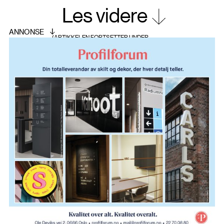
særpreg, mens et lyst heltregulv i ask samtidig
Les videre
bidrar til at leiligheten fremstår nordisk.
Kjøkkeninnredningen ble valgt i røkt eik, og
fremstår nærmest som et stuemøbel.
Arbeidssonen er på den ene siden av rommet,
mens den lange benken bak spisebordet
oppfører seg som en skjenk hvor dekketøy
oppbevares.
I deler av leiligheten ble himlingen senket for å få
plass til innfelt belysning. I delen hvor dette ble
gjort, ble det lagt opp til listefri møte mellom vegg
og himling for et strammere uttrykk. I stue og
kjøkken skulle himling med eksisterende
stukkatur og listverk beholdes, så her måtte
belysning legges opp etter dette.
Beboeren så i anledning oppussingen sitt snitt til
å få en ny «fresh» start, og ønsket nye møbler