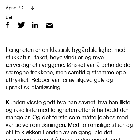
Åpne PDF
Del
Leiligheten er en klassisk bygårdsleilighet med
stukkatur i taket, høye vinduer og mye
ærverdighet i veggene. Ønsket var å beholde de
særegne trekkene, men samtidig stramme opp
uttrykket. Beboer var lei av skjeve gulv og
upraktisk planløsning.
Kunden visste godt hva han savnet, hva han likte
og ikke likte med leiligheten etter å ha bodd der i
mange år. Og det første som måtte jobbes med
var selve romløsningen. Med to romslige stuer og
et lite kjøkken i enden av en gang, ble det
avgjørende grepet å benytte den ene stuen til