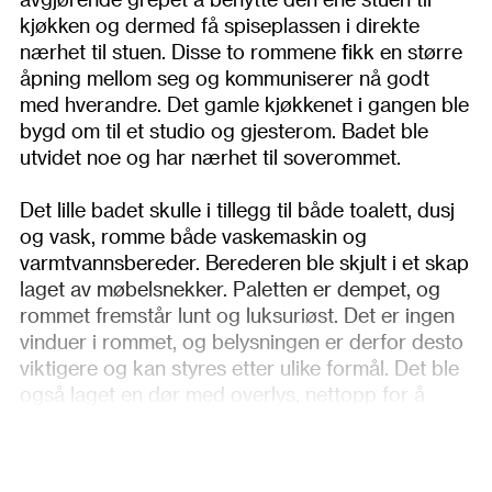
kjøkken og dermed få spiseplassen i direkte
nærhet til stuen. Disse to rommene fikk en større
åpning mellom seg og kommuniserer nå godt
med hverandre. Det gamle kjøkkenet i gangen ble
bygd om til et studio og gjesterom. Badet ble
utvidet noe og har nærhet til soverommet.
Det lille badet skulle i tillegg til både toalett, dusj
og vask, romme både vaskemaskin og
varmtvannsbereder. Berederen ble skjult i et skap
laget av møbelsnekker. Paletten er dempet, og
rommet fremstår lunt og luksuriøst. Det er ingen
vinduer i rommet, og belysningen er derfor desto
viktigere og kan styres etter ulike formål. Det ble
også laget en dør med overlys, nettopp for å
trekke dagslys helt inn, også til badet.
Mørke fargetoner ble plukket ut for å skape