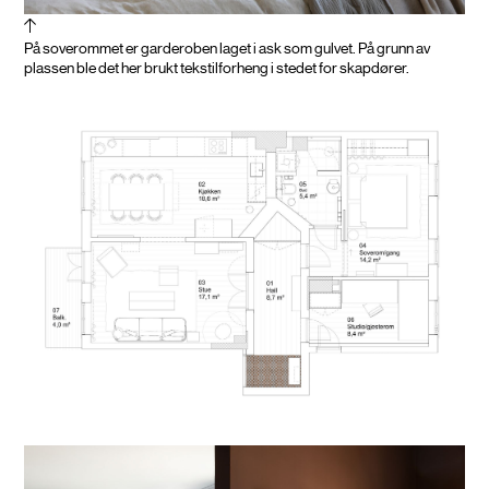
På soverommet er garderoben laget i ask som gulvet. På grunn av
plassen ble det her brukt tekstilforheng i stedet for skapdører.