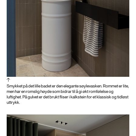
Smykket på det lille badet er den elegante søylevasken. Rommet er lite,
men har en romslig høyde som bidrar til å gi økt romfølelse og
luftighet. På gulvet er det brukt fliser i kalkstein for et klassisk og tidløst
uttrykk.