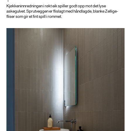
Kjøkkeninnredningen i røkt eik spiller godt opp mot det lyse
askegulvet. Sprutveggen er flislagt med håndlagde, blanke Zellige-
fliser som gir et fint spill i rommet.