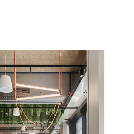
eeffekter en sentral rolle i den
laget for interiørpaletten og
 plassbygde møbler og løst inventar.
jennetegner ODA-teamet,
re, var en inspirasjonskilde
t formspråk som var lekent, klart
g samtidig inviterte til kreativitet
et var viktig for dem å skape en
 blant de ansatte, der ønsket om å
kus, og der relasjonene gikk utover
nventar og nøye utvalgte løse
s ønske om sitt eget unike
, farge og tekstur. Gjennom svært
e møbelleveransen tilpasset ODAs