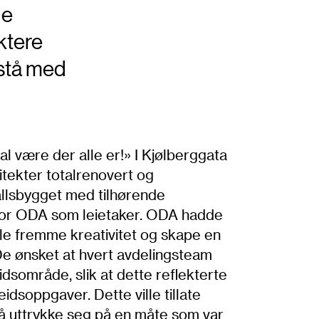
de
ktere
istå med
al være der alle er!» I Kjølberggata
itekter totalrenovert og
allsbygget med tilhørende
t for ODA som leietaker. ODA hadde
lle fremme kreativitet og skape en
 ønsket at hvert avdelingsteam
eidsområde, slik at dette reflekterte
eidsoppgaver. Dette ville tillate
 å uttrykke seg på en måte som var