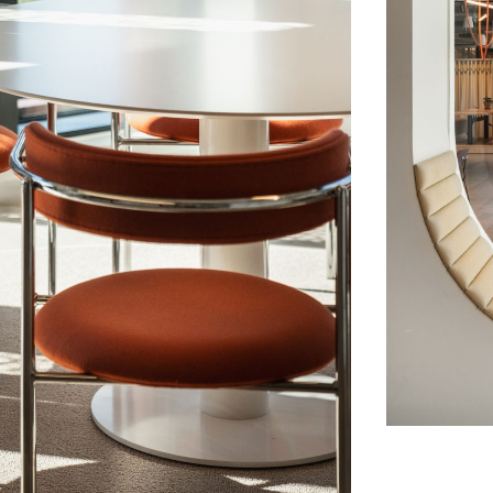
eget budsjett. Nordic Furniture sto f
interiørarkitektens spesialdesign av