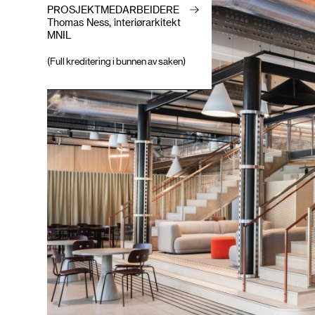
PROSJEKTMEDARBEIDERE
Thomas Ness, interiørarkitekt
MNIL
(Full kreditering i bunnen av saken)