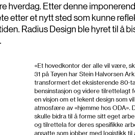
ere hverdag. Etter denne imponeren
e etter et nytt sted som kunne refle
iden. Radius Design ble hyret til å b
.
«Et hovedkontor der alle vil være, sk
31 på Tøyen har Stein Halvorsen Ark
transformert det eksisterende 80-t
bensinstasjon og videre tilrettelag
en visjon om et lekent design som vi
atmosfære av «hjemme hos ODA». De
skulle bidra til å forme sitt eget arb
og tilrettela for deres spesifikke arb
ansatte som jobber med logistikk til