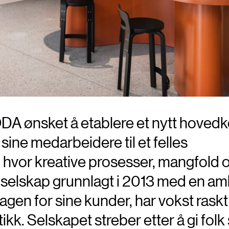
A ønsket å etablere et nytt hovedko
sine medarbeidere til et felles
 hvor kreative prosesser, mangfold 
 selskap grunnlagt i 2013 med en am
gen for sine kunder, har vokst raskt ti
kk. Selskapet streber etter å gi folk 