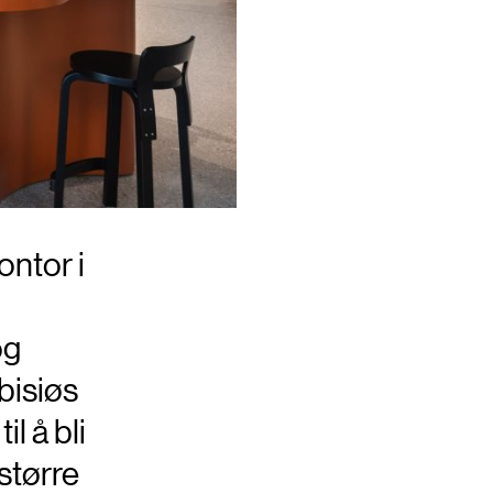
ntor i
og
bisiøs
l å bli
større