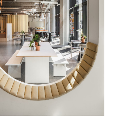
or leveransen av fast inventar og
 løse møbler.