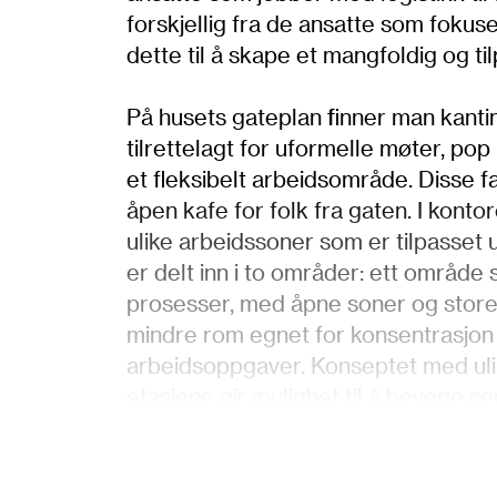
forskjellig fra de ansatte som fokus
dette til å skape et mangfoldig og ti
På husets gateplan finner man kantin
tilrettelagt for uformelle møter, p
et fleksibelt arbeidsområde. Disse f
åpen kafe for folk fra gaten. I konto
ulike arbeidssoner som er tilpasset 
er delt inn i to områder: ett område
prosesser, med åpne soner og store
mindre rom egnet for konsentrasjon
arbeidsoppgaver. Konseptet med ulik
etasjene gir mulighet til å bevege s
fasiliteter. ODA ønsket å tilby rom
behov, fra store ideer til effektivt 
muligheten for ansatte til å bli kjen