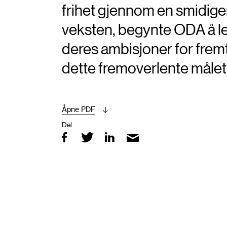
frihet gjennom en smidig
veksten, begynte ODA å let
deres ambisjoner for fremt
dette fremoverlente målet
Åpne PDF
Del