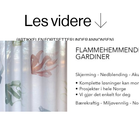
fagområder. Derfor ble det lagt vek
Les videre
inkludert teamrom, fotostudio, podca
På plan to finner man ODAs eget pr
utvikles og deretter tilbys som oppsk
deres matkasser.
På husets tak er det blitt etablert e
tilrettelagt for opptil 200 personer
spektakulære utsikten over Oslo by.
Interiørkonseptet reflekterer den ny
også inkluderte en navneendring fra d
med samlokaliseringen. Den nye graf
hovedfarger inspirert av sterke, k
nøytrale mellomtoner og en myk typog