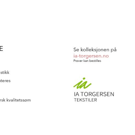
t på et variert romprogram,
st-studio, stillerom og telefonrom.
øvekjøkken, hvor nye matretter
rifter og inspirasjon til kundene og
n takterrasse med kjøkken og grill
. Her kan man også nyte den
e visuelle identiteten til ODA, som
et tidligere Kolonial i forbindelse
iske profilen omfatter fem
lare nyanser, sammen med noen
rafi. Inspirert av lysets skiftninger