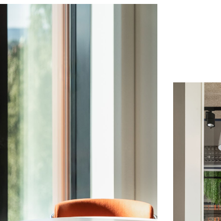
gjennom døgnet spiller lys- og skygg
grafiske profilen. Dette dannet grunn
inspirasjonen til utviklingen av både
Den energien og dynamikken som k
bestående av mange unge medarbeide
gjennom hele prosessen. De ønsket e
og tydelig, noe som var lett å forstå o
og en følelse av å være «hjemme». D
opplevelse av fellesskap og samhold
forbedre hverdagen for alle var i fo
det å bare være kollegaer.
Ved å benytte spesialdesignet fast i
møbler, kunne Radius integrere ODA
formspråk og identitet gjennom form
godt samarbeid med Kontorrama bl