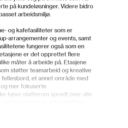
erte på kundeløsninger. Videre bidro
lpasset arbeidsmiljø.
e- og kafefasiliteter som er
op up-arrangementer og events, samt
asilitetene fungerer også som en
retasjene er det opprettet flere
ulike måter å arbeide på. Etasjene
 som støtter teamarbeid og kreative
 fellesbord, et annet område med
 og mer fokuserte
e typer støtterom spredt over alle
eg mellom soner med forskjellige
 som kunne imøtekomme ulike
samarbeid i mindre team, og
t med hverandre på tvers av