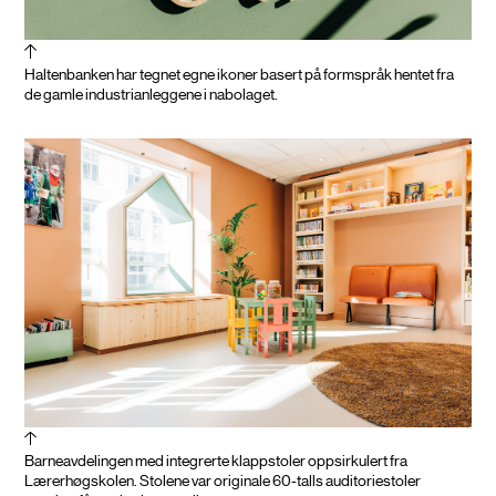
Haltenbanken har tegnet egne ikoner basert på formspråk hentet fra
de gamle industrianleggene i nabolaget.
Barneavdelingen med integrerte klappstoler oppsirkulert fra
Lærerhøgskolen. Stolene var originale 60-talls auditoriestoler