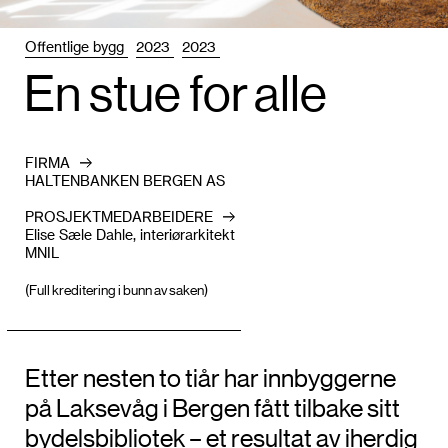
Offentlige bygg
2023
2023
En stue for alle
FIRMA
HALTENBANKEN BERGEN AS
PROSJEKTMEDARBEIDERE
Elise Sæle Dahle, interiørarkitekt
MNIL
(Full kreditering i bunn av saken)
Etter nesten to tiår har innbyggerne
på Laksevåg i Bergen fått tilbake sitt
bydelsbibliotek – et resultat av iherdig