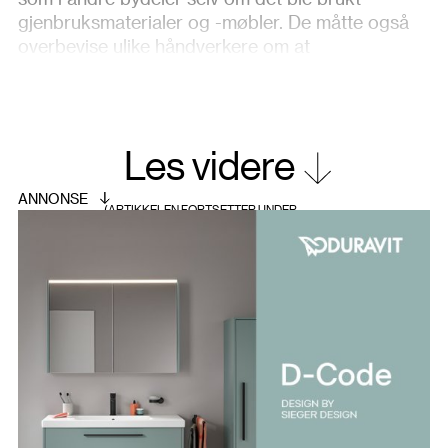
gjenbruksmaterialer og -møbler. De måtte også
overbevise ulike håndverkere om at
oppsirkuleringen lot seg gjennomføre.
ØNSKER OG BEHOV
Det nye biblioteket skulle ta rollen som et tredje
Les videre
rom mellom hjem og skole/arbeid – en stue for
alle i bydelen. Laksevåg er en tradisjonsrik bydel
med sterk identitet. Beboerne er opptatt av
bydelens stolte arbeiderhistorie og industrielle
røtter. Det skulle komme til uttrykk at Laksevåg
bydel er svært sammensatt etnisk og kulturelt.
Biblioteket skulle ønske alle velkommen.
SANSELIGHET
Konseptet i vinnerbidraget var å skape et felles
rom – en park eller allmenning – der det er ulike
soner for ulik bruk. Farge- og materialvalg tar