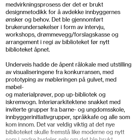
medvirkningsprosess der det er brukt
designmetodikk for å avdekke innbyggernes
ønsker og behov. Det ble gjennomført
brukerundersøkelser i form av intervju,
workshops, drømmevegg/forslagskasse og
arrangement i regi av biblioteket før nytt
biblioteket åpnet.
Underveis hadde de åpent rålokale med utstilling
av visualiseringene fra konkurransen, med
prototyping av møbleringen på gulvet, med
møbel-
og materialprøver, pop up-bibliotek og
iskremvogn. Interiørarkitektene snakket med
inviterte grupper fra barne- og ungdomsskole,
innbyggerinitiativgrupper, språkkafe og alle som
kom innom. Det var veldig viktig at det nye
biblioteket skulle fremstå like moderne og nytt
som i andre bydeler selv om det ble brukt