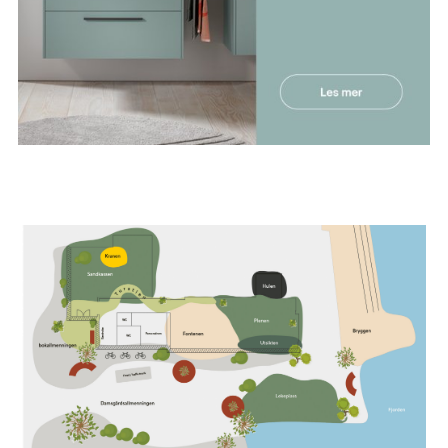
utgangspunkt i det. På Laksevåg står et
landemerke – en gul kran. Denne er flyttet inn i
barneavdelingen og er blitt både trekkplaster og
midtpunkt. De industrielle røttene er også trukket
inn i voksenavdelingen, der gulmalte H-bjelker
fyller funksjon som gardinoppheng som gir
fleksibel rominndeling og støydemping.
MATERIALER OG KONSTRUKSJON
Kubbegulvet og tribunen er bygget av trevirke
som en gang fraktet Bybanens vogner til Bergen.
Spileveggene er trevirke fra riving av
lærerhøgskolen, klappstolene likeså. De gule
stolene er levert av innbyggerne i området – i
prosjektet etterlyste vi ensomme trestoler som
kunne få nytt liv. I barneavdelingen er mye av
interiøret gjenbrukt og pusset opp fra andre
avdelinger. Valg av materialer,
overflatebehandling og møbler har vært styrt av