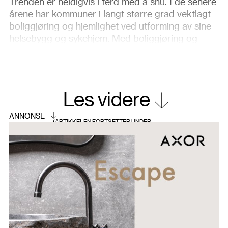
Trenden er heldigvis i ferd med å snu. I de senere
årene har kommuner i langt større grad vektlagt
boliggjøring og hjemlighet ved utforming av sine
helsebygg og sykehjem. Med boliggjøring og
hjemlighet menes at omgivelsene skal ha
personlig og hjemlig preg, ikke ulikt det hjemmet
beboere flyttet fra, fremfor et typisk institusjonelt
uttrykk. Et stadig økende antall demente beboere
Les videre
gjør dette spesielt viktig da hjemlige omgivelser
har vist seg å ha positiv innvirkning på dementes
adferd. Det er en kjent utfordring at eldre
generelt og demente spesielt mistrives og har en
utagerende oppførsel i situasjoner som oppleves
som fremmed og ugjenkjennelig. Videre tilsier
utviklingen innen eldreomsorgen at eldre bor
lengre i egen bolig og at beboerne dermed er
sykere når de kommer på hjem. Følgelig er det
avgjørende å skape lune og trygge omgivelser for
beboerne i deres siste livsfase.