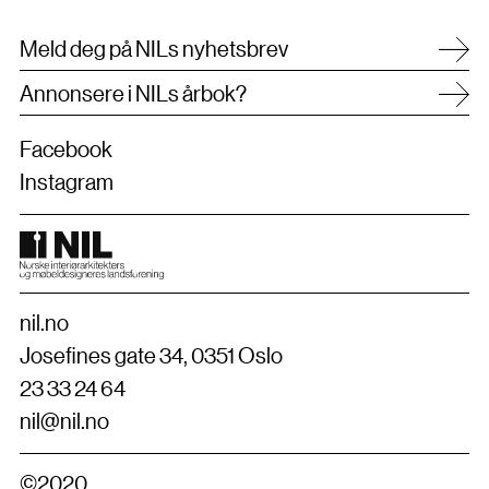
Meld deg på NILs nyhetsbrev
Annonsere i NILs årbok?
Facebook
Instagram
nil.no
Josefines gate 34, 0351 Oslo
23 33 24 64
nil@nil.no
©2020