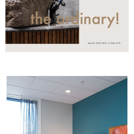
Det å utforme helsebygg og sykehjem handler i
stor grad om å utforme romlige løsninger som tar
vare på og omfavner beboere, som skaper
omgivelser og en atmosfære som gir mulighet for
ro, avslapning, aktivitet og sosialt samvær i det
som for de fleste er deres siste hjem.
Det kan oppnås ved å bruke romlige virkemidler
som bidrar til variasjon i uttrykket, taktile
overflater og materialitet. I motsetning til det
glatte og harde, samt løsninger av høy
håndverksmessig kvalitet, ikke ulikt det vi ville hatt
i våre egne hjem. I tillegg er variasjoner i farge-
og materialbruk med på å skape ulike miljøer i
beboerarealene og dermed mindre monotoni i
beboernes hverdag.
Det vitenskapelige grunnlaget for tiltak innenfor