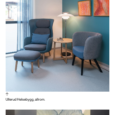
demensvennlig design er svakt, og studier som
fokuserer på hvordan det fysiske miljøet kan
brukes for å skape trivsel og velvære for
personer med demens, er nødvendig. Også her
har interiørarkitekten viktig kompetanse å bidra
med.
Ullerud Helsebygg, allrom.