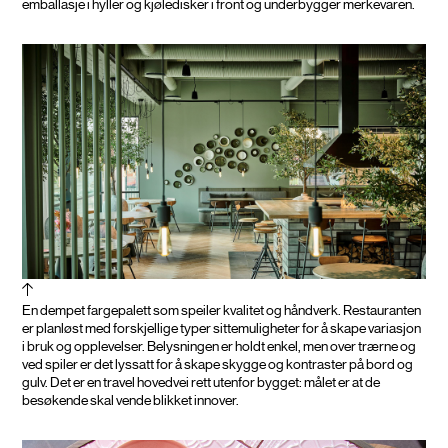
emballasje i hyller og kjøledisker i front og underbygger merkevaren.
En dempet fargepalett som speiler kvalitet og håndverk. Restauranten
er planløst med forskjellige typer sittemuligheter for å skape variasjon
i bruk og opplevelser. Belysningen er holdt enkel, men over trærne og
ved spiler er det lyssatt for å skape skygge og kontraster på bord og
gulv. Det er en travel hovedvei rett utenfor bygget: målet er at de
besøkende skal vende blikket innover.