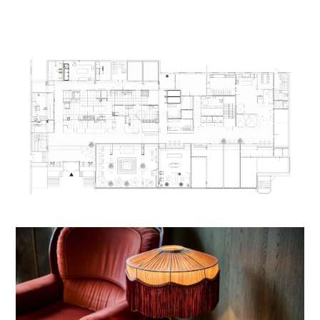
kjærlighet og innsats det legges ned innenfor
hvert fagfelt. Utsalgsdisken på 13 meter
inneholder et iskremhjørne selv Willy Wonka ville
blitt misunnelig på. Det er etablert en
serveringsluke «Pick Me Up» ut fra
preppekjøkkenet og en pizzeria med tilhørende
bar i samme lengderetning. Ved pizzaovnen kan
man sitte og se pizzaen bli preparert, stekt og
servert. For Renaa har synlighet til faget stått
sterkt i utformingen av lokalene.
I restauranten står en stor peis sentralt. Ikke bare
deler den av lokalet og skaper soner på begge
sider, men den er stemningsskapende og innbyr
til peiskos på kalde dager. Vannstasjonene (med
oppbevaring av glass og bestikk) er plassert slik
at peisen blir rommets midtpunkt og sørger
samtidig for gode trafikksoner for de ansatte. Det