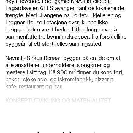
høyst levende. I det gamle KNA-Hotellet på
Lagårdsveien 61 i Stavanger, fant de lokalene de
trengte. Med «Fangene på Fortet» i kjelleren og
Frogner House i etasjene over, kunne ikke
beliggenheten vært bedre. Utfordringen var å
sammenfatte tre bygningskropper, fra forskjellige
byggeår, til ett stort felles samlingssted.
Navnet «Sirkus Renaa» bygger på en ide om at
alle ansatte er underholdere, sjonglører og
2
mestere i sitt fag. På 900 m
finner du konditori,
bakeri, sjokolade- og iskremfabrikk, pizzeria,
kafe, restaurant og bar.
KONSEPTUTVIKLING OG MATERIALITET
I krysningspunktet mellom et sirkusbakeri og et
leilighetshotell ligger det mange valg.
Kvalitetsbegrepet som ligger i ekte, tradisjonelt
håndverk, forplikter. Det ble brukt mange timer i