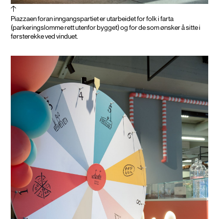
Piazzaen foran inngangspartiet er utarbeidet for folk i farta
(parkeringslomme rett utenfor bygget) og for de som ønsker å sitte i
førsterekke ved vinduet.