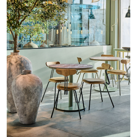
dører, sitater inn til hvert produksjonslokale,
neonskilt med festlige tekster, lykkehjul og
overraskende detaljer i interiøret. Det er en
tydelig rød tråd mellom branding og interiør som
er med på å skape en helhetlig opplevelse av høy
kvalitet. Velkommen til Stavangers nye kulinariske
møteplass!
«Folk skal se på oss som en hverdagsplass med
digg topping!»
Sven Erik Renaa