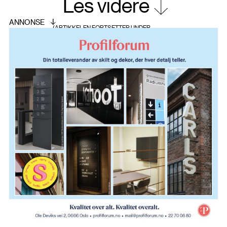
Les videre
utviklingen av konseptet. De valgte seg ut tre, lær
og stein som alle er materialer som kommuniserer
bestandighet. For å binde de forskjellige
bygningene sammen på best mulig måte, landet
de på at paletten burde være nøytral i
fellesområdene. Fint håndverk møter grov
materialitet. Restauranten og loungeområdet,
som i tillegg til lokalt besøkende skal serve
Frogner House’s gjester, har en dempet
fremtoning med innslag av fargerikt strøssel.
Subtil galskap.
SONER
Inngangspartiet er utformet som en italiensk
piazza hvor man kan nyte en gelato under
markisen på en varm sommerdag, se på folkelivet
eller ta et spinn på lykkehjulet
Produksjonslokalene er synlig for gjester og
besøkende, og gir et unikt innblikk i hvor mye