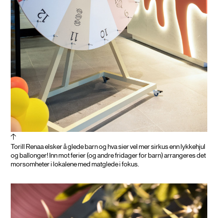
Torill Renaa elsker å glede barn og hva sier vel mer sirkus enn lykkehjul
og ballonger! Inn mot ferier (og andre fridager for barn) arrangeres det
morsomheter i lokalene med matglede i fokus.