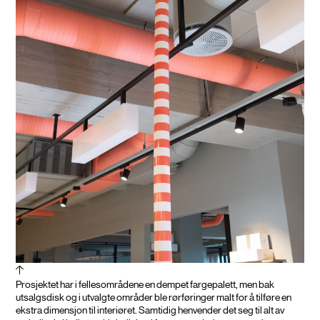
Prosjektet har i fellesområdene en dempet fargepalett, men bak
utsalgsdisk og i utvalgte områder ble rørføringer malt for å tilføre en
ekstra dimensjon til interiøret. Samtidig henvender det seg til alt av