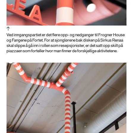
Ved inngangspartiet er det flere opp- og nedganger til Frogner House
og Fangene på Fortet. For at sjonglørene bak disken på Sirkus Renaa
skal slippe å gå inn i rollen som resepsjonister, er det satt opp skilt på
piazzaen som forteller hvor man finner de forskjellige aktivitetene.