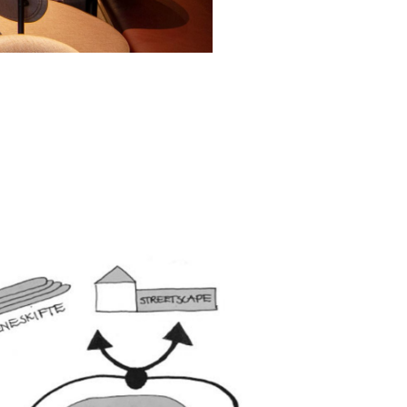
. Det ble valgt å bevare det
eparere og bytte ut ødelagte fuger
tig å ta høyde for at designet
okasjoner i fremtiden. Det var
 kan utføres i forskjellige utgaver,
rom for variasjon og uttrykk.
 og har blitt et populært tilskudd av