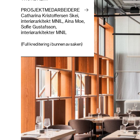
PROSJEKTMEDARBEIDERE
Catharina Kristoffersen Skei,
interiørarkitekt MNIL, Aina Moe,
Sofie Gustafsson,
interiørarkitekter MNIL
(Full kreditering i bunnen av saken)