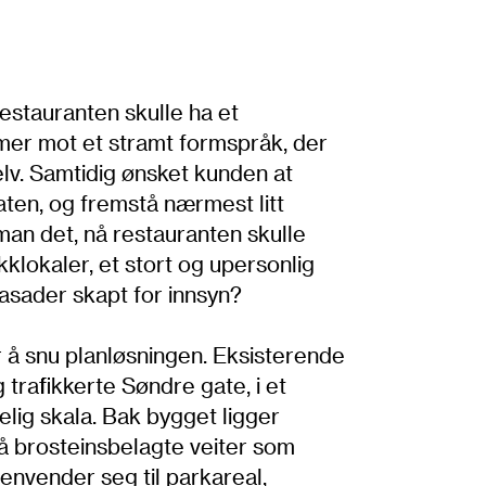
 restauranten skulle ha et
mer mot et stramt formspråk, der
lv. Samtidig ønsket kunden at
gaten, og fremstå nærmest litt
an det, nå restauranten skulle
kklokaler, et stort og upersonlig
fasader skapt for innsyn?
ar å snu planløsningen. Eksisterende
 trafikkerte Søndre gate, i et
lig skala. Bak bygget ligger
å brosteinsbelagte veiter som
envender seg til parkareal,