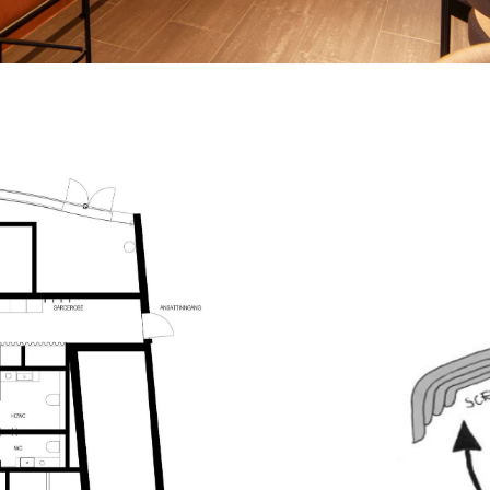
materialer som ask, larvikitt og furu
eksisterende flisgulvet, og heller r
og fliser.
I arbeidet med konseptet var det vik
potensielt kan videreføres på flere l
derfor viktig at alle elementer enkelt
slik at de er gjenkjennelige, men gir 
Restauranten sto ferdig i april 2023,
restauranter i Trondheim.