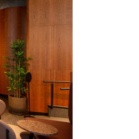
mling og øvre del av vegger gir ikke
 et rått og iøynefallende uttrykk
ve teglfliser ved baren og
n fra fasadene i Apotekerveita.
kenet, baren og alle
sig et nikk til Shou Shugi Ban. Det
aperingen mot lysgård, samt at det er
elysningen som ligger mellom dem,
lle være noe restmateriale av dem
ellom interiørarkitekter,
 selv og ikke minst håndverkerne.
at de ikke er stedlig låst.
e kan alle spesialmøbler. Sett bort
s på å velge nordiske tekstiler og