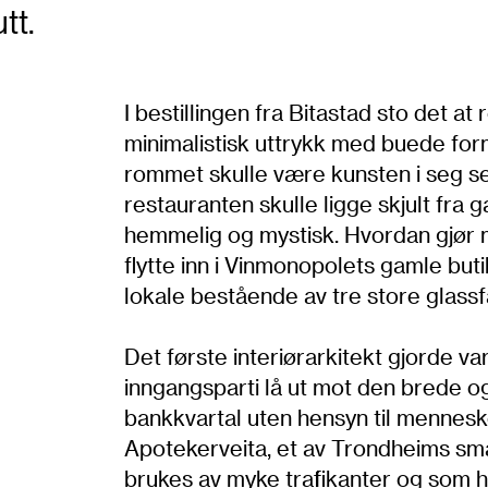
utt.
I bestillingen fra Bitastad sto det at
minimalistisk uttrykk med buede for
rommet skulle være kunsten i seg se
restauranten skulle ligge skjult fra 
hemmelig og mystisk. Hvordan gjør m
flytte inn i Vinmonopolets gamle buti
lokale bestående av tre store glass
Det første interiørarkitekt gjorde v
inngangsparti lå ut mot den brede og
bankkvartal uten hensyn til menneske
Apotekerveita, et av Trondheims sm
brukes av myke trafikanter og som h