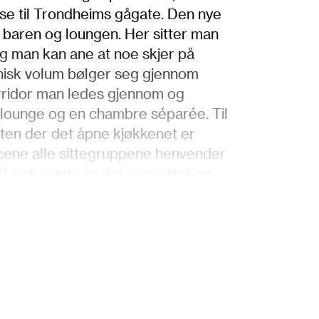
lse til Trondheims gågate. Den nye
l baren og loungen. Her sitter man
g man kan ane at noe skjer på
ganisk volum bølger seg gjennom
rridor man ledes gjennom og
 lounge og en chambre séparée. Til
nten der det åpne kjøkkenet er
cene alle sittegruppene henvender
i Søndre gate er det opprettet en
te maten sin uten å måtte gå inn i
krysning mellom asiatisk og nordisk
alistisk utført da det er maten som
rrighet, og i arbeidet med
ige «tags», som hele interiøret er