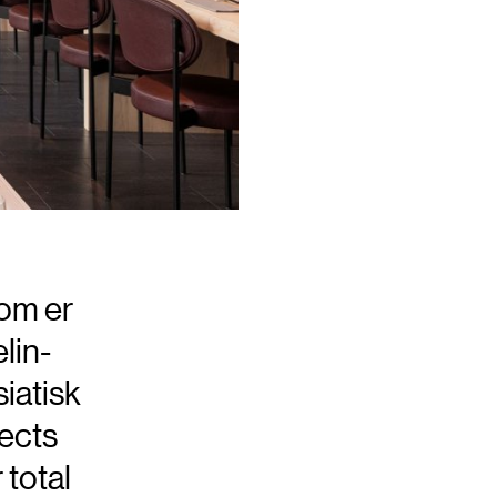
som er
lin-
iatisk
tects
 total