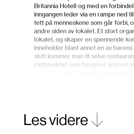
Britannia Hotell og med en forbinde
inngangen leder via en rampe ned ti
tett på menneskene som går forbi, o
andre siden av lokalet. Et stort or
lokalet, og skaper en spennende ko
inneholder blant annet en av barens
slutt kommer man til selve restaura
midtpunktet som fungerer som en s
seg til. Fra den originale inngangen 
takeaway-inngang der kunder kan hen
selve restauranten.
Interiørkonseptet er som maten, en 
Les videre
design, full av kontraster, men minim
skal skinne. Sanoi skal vekke nysgje
interiørkonseptet utviklet de tre vikt