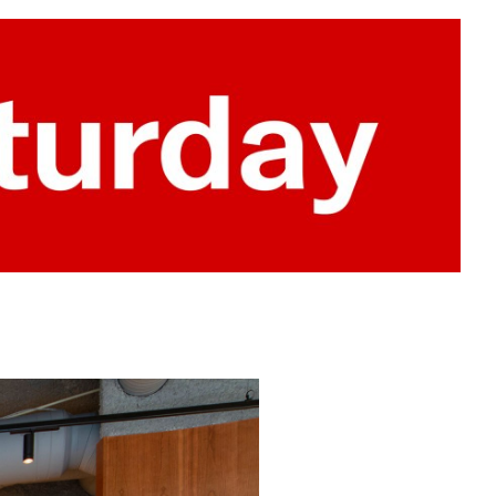
 linje», og «Scenografi».
llere lysinnslippet og innsyn, og det
ekt brukt i asiatisk arkitektur. Mot
gate er det bygget skjermvegger i
ler som gir forbigående små
kjult. Lamellene kan vris, slik at
eggene er også montert på skinner,
nt eller lukket man ønsker fasaden.
 banken er det lagvis drapering av
 lys, i tillegg til nødvendig
rstrekes i planløsning, siktlinjer,
lfører magi og mystikk og er gjort
 og skape ulike førløp og
ennom restauranten.