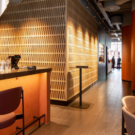
En grov og rå celluloseoverflate i hi
bare et godt og dempet lydbilde, men
som kontrast mot det forfinede. Gro
korridoren tar med seg materialitete
Sortbeiset furufiner rammer inn kjøk
servicefunksjoner og gir uttrykksmes
er mye tekstil i lokalet i form av dr
laget gardinlamper. Disse skjuler b
og de er tegnet slik at det ikke sku
etter produksjon.
Designet har krevd godt samarbeid m
møbelsnekker, leverandører, kunden
Bølgevolumene er modulbaserte, slik 
Teglflisene kan flyttes, og det samm
fra kirsebærtreet, har det vært foku