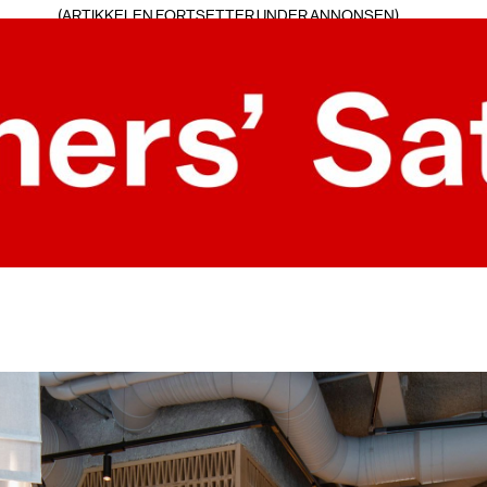
formet rundt: «Lysstråle», «Den myke
Lysstråle er oversatt til det å kontro
å skape skyggespill i rommet – en eff
den store glassfasaden mot Søndre 
kirsebærfiner, med justerbare lamel
innblikk inn, mens gjestene er delvis s
man kan regulere innsynet. Skjermv
slik at de kan flyttes etter hvor åpe
Langs glassveggen til lysgården mot
gardiner som skaper et diffust og mykt
skjerming mot banken. Scenografi unde
materialvalg og overganger. Dette ti
ved å bevisst skjule deler av lokalet
stemninger når man beveger seg gj