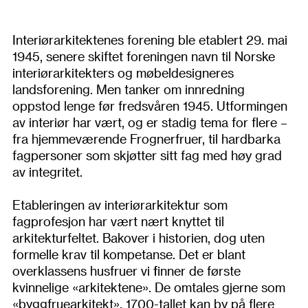
Interiørarkitektenes forening ble etablert 29. mai
1945, senere skiftet foreningen navn til Norske
interiørarkitekters og møbeldesigneres
landsforening. Men tanker om innredning
oppstod lenge før fredsvåren 1945. Utformingen
av interiør har vært, og er stadig tema for flere –
fra hjemmeværende Frognerfruer, til hardbarka
fagpersoner som skjøtter sitt fag med høy grad
av integritet.
Etableringen av interiørarkitektur som
fagprofesjon har vært nært knyttet til
arkitekturfeltet. Bakover i historien, dog uten
formelle krav til kompetanse. Det er blant
overklassens husfruer vi finner de første
kvinnelige «arkitektene». De omtales gjerne som
«byggfruearkitekt». 1700-tallet kan by på flere