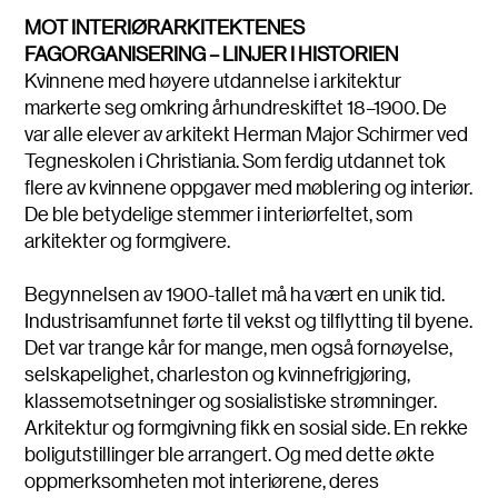
MOT INTERIØRARKITEKTENES
FAGORGANISERING – LINJER I HISTORIEN
Kvinnene med høyere utdannelse i arkitektur
markerte seg omkring århundreskiftet 18–1900. De
var alle elever av arkitekt Herman Major Schirmer ved
Tegneskolen i Christiania. Som ferdig utdannet tok
flere av kvinnene oppgaver med møblering og interiør.
De ble betydelige stemmer i interiørfeltet, som
arkitekter og formgivere.
Begynnelsen av 1900-tallet må ha vært en unik tid.
Industrisamfunnet førte til vekst og tilflytting til byene.
Det var trange kår for mange, men også fornøyelse,
selskapelighet, charleston og kvinnefrigjøring,
klassemotsetninger og sosialistiske strømninger.
Arkitektur og formgivning fikk en sosial side. En rekke
boligutstillinger ble arrangert. Og med dette økte
oppmerksomheten mot interiørene, deres