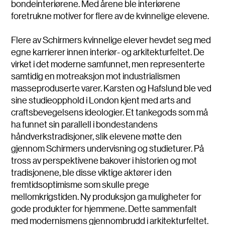
bondeinteriørene. Med årene ble interiørene
foretrukne motiver for flere av de kvinnelige elevene.
Flere av Schirmers kvinnelige elever hevdet seg med
egne karrierer innen interiør- og arkitekturfeltet. De
virket i det moderne samfunnet, men representerte
samtidig en motreaksjon mot industrialismen
masseproduserte varer. Karsten og Hafslund ble ved
sine studieopphold i London kjent med arts and
craftsbevegelsens ideologier. Et tankegods som må
ha funnet sin parallell i bondestandens
håndverkstradisjoner, slik elevene møtte den
gjennom Schirmers undervisning og studieturer. På
tross av perspektivene bakover i historien og mot
tradisjonene, ble disse viktige aktører i den
fremtidsoptimisme som skulle prege
mellomkrigstiden. Ny produksjon ga muligheter for
gode produkter for hjemmene. Dette sammenfalt
med modernismens gjennombrudd i arkitekturfeltet.