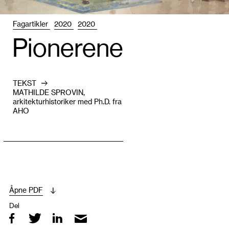
Fagartikler
2020
2020
Pio­nerene
TEKST
MATHILDE SPROVIN,
arkitekturhistoriker med Ph.D. fra
AHO
Åpne PDF
Del