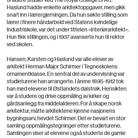
Haslund hadde enkelte arkitektoppgaver, men gikk
snart inn i lærergjerningen. Da hun søkte stilling som
lærer i finere håndarbeid ved Statens kvindelige
Industriskole, var det under tittelen «interiørarkitekt».
Hun fikk stillingen, og i 1937 avanserte hun til rektor
ved skolen.
Hansen, Karsten og Haslund var alle elever av
arkitekt Herman Major Schirmer i Tegneskolens
ornamentklasse. En sentral del av undervisning var
studieturene han arrangerte. I årene 1895–1912 tok
han med elevene til Østlandets dalstrøk. Hensikten
var å studere og drive oppmåling av kirker og
gårdsanlegg fra middelalderen. For å skape norsk
arkitektur, måtte arkitektene kjenne nasjonens
bygningsarv, hevdet Schirmer. Det er bevart en stor
samling oppmålingstegninger etter studieturene.
Samlingen viser at elevene også studerte de gamle