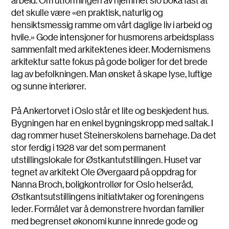
arbeid. Om utformingen av hjemmet slo boka fast at
det skulle være «en praktisk, naturlig og
hensiktsmessig ramme om vårt daglige liv i arbeid og
hvile.» Gode intensjoner for husmorens arbeidsplass
sammenfalt med arkitektenes ideer. Modernismens
arkitektur satte fokus på gode boliger for det brede
lag av befolkningen. Man ønsket å skape lyse, luftige
og sunne interiører.
På Ankertorvet i Oslo står et lite og beskjedent hus.
Bygningen har en enkel bygningskropp med saltak. I
dag rommer huset Steinerskolens barnehage. Da det
stor ferdig i 1928 var det som permanent
utstillingslokale for Østkantutstillingen. Huset var
tegnet av arkitekt Ole Øvergaard på oppdrag for
Nanna Broch, boligkontrollør for Oslo helseråd,
Østkantsutstillingens initiativtaker og foreningens
leder. Formålet var å demonstrere hvordan familier
med begrenset økonomi kunne innrede gode og