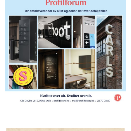
beskjeftiget seg med møbeldesign og interiør.
1900-tallets første tiår var en brytningstid i
Norge. Industrialismen hadde vært den store
drivkraften i samfunnsutviklingen siden midten av
1800-tallet. Industrien ga velstand for noen, men
også klassemotsetninger, og med tiden en økt
oppmerksomhet om arbeiderklassens kår.
Arkitekturen og interiørene vi omgir oss med fikk
en samfunnsengasjert side. Det handlet om å
skape gode boliger – for flere samfunnslag, for
arbeidsfolk, og et praktisk hjem som arbeidsplass
for husmødrene. Historien om interiørarkitektur er
derfor langt på vei kvinnehistorie. Det er historien
om damer med ansvar for store og mindre
husholdninger. Og om kvinner som formgivere,
estetikere og arkitekter.