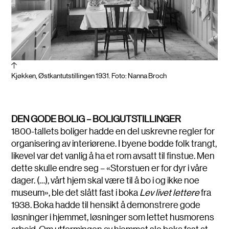
Kjøkken, Østkantutstillingen 1931. Foto: Nanna Broch
DEN GODE BOLIG – BOLIGUTSTILLINGER
1800-tallets boliger hadde en del uskrevne regler for
organisering av interiørene. I byene bodde folk trangt,
likevel var det vanlig å ha et rom avsatt til finstue. Men
dette skulle endre seg – «Storstuen er for dyr i våre
dager. (…), vårt hjem skal være til å bo i og ikke noe
museum», ble det slått fast i boka
Lev livet lettere
fra
1938. Boka hadde til hensikt å demonstrere gode
løsninger i hjemmet, løsninger som lettet husmorens