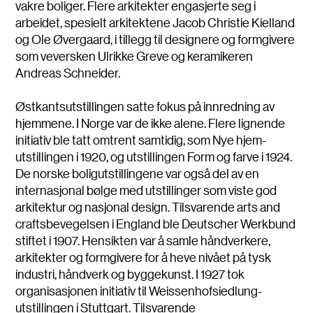
vakre boliger. Flere arkitekter engasjerte seg i
arbeidet, spesielt arkitektene Jacob Christie Kielland
og Ole Øvergaard, i tillegg til designere og formgivere
som veversken Ulrikke Greve og keramikeren
Andreas Schneider.
Østkantsutstillingen satte fokus på innredning av
hjemmene. I Norge var de ikke alene. Flere lignende
initiativ ble tatt omtrent samtidig, som Nye hjem-
utstillingen i 1920, og utstillingen Form og farve i 1924.
De norske boligutstillingene var også del av en
internasjonal bølge med utstillinger som viste god
arkitektur og nasjonal design. Tilsvarende arts and
craftsbevegelsen i England ble Deutscher Werkbund
stiftet i 1907. Hensikten var å samle håndverkere,
arkitekter og formgivere for å heve nivået på tysk
industri, håndverk og byggekunst. I 1927 tok
organisasjonen initiativ til Weissenhofsiedlung-
utstillingen i Stuttgart. Tilsvarende