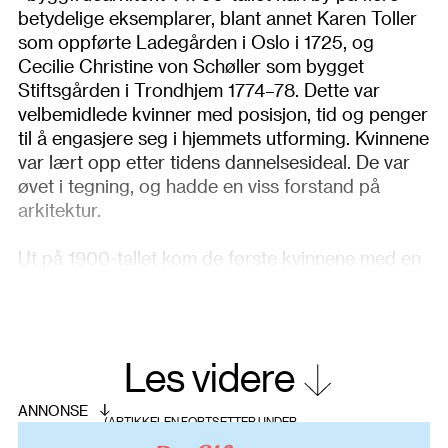
betydelige eksemplarer, blant annet Karen Toller
som oppførte Ladegården i Oslo i 1725, og
Cecilie Christine von Schøller som bygget
Stiftsgården i Trondhjem 1774–78. Dette var
velbemidlede kvinner med posisjon, tid og penger
til å engasjere seg i hjemmets utforming. Kvinnene
var lært opp etter tidens dannelsesideal. De var
øvet i tegning, og hadde en viss forstand på
arkitektur.
Ut på 1900-tallet kom de første kvinnene med en
høyere utdannelse i arkitektur. Flere av dem tok
oppgaver med innredning. De var på linje med
enkelte mannlige arkitekter, i tillegg til noen
anerkjente kunstnere og designere. Kjent i den
Les videre
nordiske historieskrivningen står kunstnere som
Carl Larsson og Gerhard Munthe, mens Henrik
Bull var en av de fremste arkitektene, som også