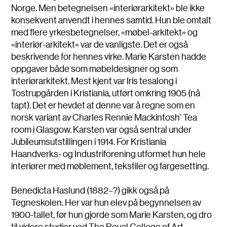
Norge. Men betegnelsen «interiørarkitekt» ble ikke
konsekvent anvendt i hennes samtid. Hun ble omtalt
med flere yrkesbetegnelser, «møbel-arkitekt» og
«interiør-arkitekt» var de vanligste. Det er også
beskrivende for hennes virke. Marie Karsten hadde
oppgaver både som møbeldesigner og som
interiørarkitekt. Mest kjent var Iris tesalong i
Tostrupgården i Kristiania, utført omkring 1905 (nå
tapt). Det er hevdet at denne var å regne som en
norsk variant av Charles Rennie Mackintosh’ Tea
room i Glasgow. Karsten var også sentral under
Jubileumsutstillingen i 1914. For Kristiania
Haandverks- og Industriforening utformet hun hele
interiører med møblement, tekstiler og fargesetting.
Benedicta Haslund (1882–?) gikk også på
Tegneskolen. Her var hun elev på begynnelsen av
1900-tallet, før hun gjorde som Marie Karsten, og dro
til videre studier ved The Royal College of Art.