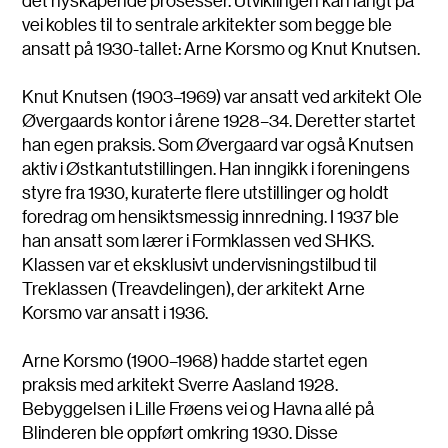
vei kobles til to sentrale arkitekter som begge ble
ansatt på 1930-tallet: Arne Korsmo og Knut Knutsen.
Knut Knutsen (1903–1969) var ansatt ved arkitekt Ole
Øvergaards kontor i årene 1928–34. Deretter startet
han egen praksis. Som Øvergaard var også Knutsen
aktiv i Østkantutstillingen. Han inngikk i foreningens
styre fra 1930, kuraterte flere utstillinger og holdt
foredrag om hensiktsmessig innredning. I 1937 ble
han ansatt som lærer i Formklassen ved SHKS.
Klassen var et eksklusivt undervisningstilbud til
Treklassen (Treavdelingen), der arkitekt Arne
Korsmo var ansatt i 1936.
Arne Korsmo (1900–1968) hadde startet egen
praksis med arkitekt Sverre Aasland 1928.
Bebyggelsen i Lille Frøens vei og Havna allé på
Blinderen ble oppført omkring 1930. Disse