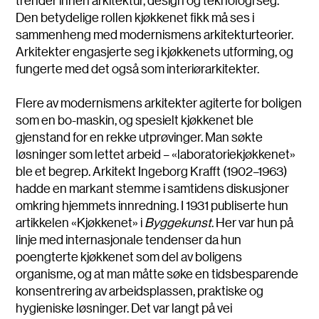
trender innen arkitektur, design og teknologi seg.
Den betydelige rollen kjøkkenet fikk må ses i
sammenheng med modernismens arkitekturteorier.
Arkitekter engasjerte seg i kjøkkenets utforming, og
fungerte med det også som interiørarkitekter.
Flere av modernismens arkitekter agiterte for boligen
som en bo-maskin, og spesielt kjøkkenet ble
gjenstand for en rekke utprøvinger. Man søkte
løsninger som lettet arbeid – «laboratoriekjøkkenet»
ble et begrep. Arkitekt Ingeborg Krafft (1902–1963)
hadde en markant stemme i samtidens diskusjoner
omkring hjemmets innredning. I 1931 publiserte hun
artikkelen «Kjøkkenet» i
Byggekunst
. Her var hun på
linje med internasjonale tendenser da hun
poengterte kjøkkenet som del av boligens
organisme, og at man måtte søke en tidsbesparende
konsentrering av arbeidsplassen, praktiske og
hygieniske løsninger. Det var langt på vei