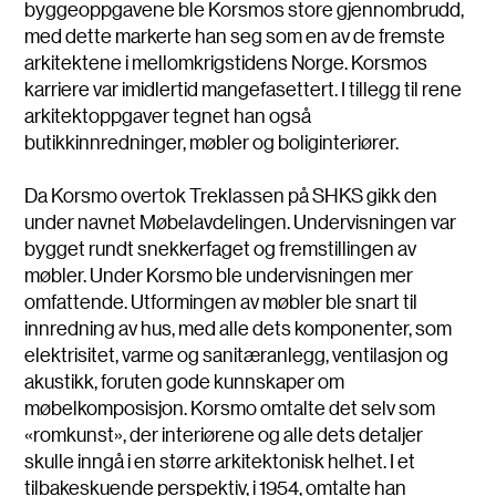
byggeoppgavene ble Korsmos store gjennombrudd,
med dette markerte han seg som en av de fremste
arkitektene i mellomkrigstidens Norge. Korsmos
karriere var imidlertid mangefasettert. I tillegg til rene
arkitektoppgaver tegnet han også
butikkinnredninger, møbler og boliginteriører.
Da Korsmo overtok Treklassen på SHKS gikk den
under navnet Møbelavdelingen. Undervisningen var
bygget rundt snekkerfaget og fremstillingen av
møbler. Under Korsmo ble undervisningen mer
omfattende. Utformingen av møbler ble snart til
innredning av hus, med alle dets komponenter, som
elektrisitet, varme og sanitæranlegg, ventilasjon og
akustikk, foruten gode kunnskaper om
møbelkomposisjon. Korsmo omtalte det selv som
«romkunst», der interiørene og alle dets detaljer
skulle inngå i en større arkitektonisk helhet. I et
tilbakeskuende perspektiv, i 1954, omtalte han