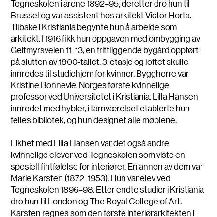
Tegneskolen i årene 1892–95, deretter dro hun til
Brussel og var assistent hos arkitekt Victor Horta.
Tilbake i Kristiania begynte hun å arbeide som
arkitekt. I 1916 fikk hun oppgaven med ombygging av
Geitmyrsveien 11–13, en frittliggende bygård oppført
på slutten av 1800-tallet. 3. etasje og loftet skulle
innredes til studiehjem for kvinner. Byggherre var
Kristine Bonnevie, Norges første kvinnelige
professor ved Universitetet i Kristiania. Lilla Hansen
innredet med hybler, i tårnværelset etablerte hun
felles bibliotek, og hun designet alle møblene.
I likhet med Lilla Hansen var det også andre
kvinnelige elever ved Tegneskolen som viste en
spesiell fintfølelse for interiører. En annen av dem var
Marie Karsten (1872–1953). Hun var elev ved
Tegneskolen 1896–98. Etter endte studier i Kristiania
dro hun til London og The Royal College of Art.
Karsten regnes som den første interiørarkitekten i