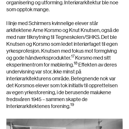
organisering og utforming. Interiørarkitektur ble noe
som opptok mange.
I linje med Schirmers kvinnelige elever står
arkitektene Arne Korsmo og Knut Knutsen, også de
med nær tilknytning til Tegneskolen/SHKS. Det ble
Knutsen og Korsmo som ledet interiørfaget til egen
yrkesprofesjon. Knutsen med fokus mot formgiving
17
og gode håndverksprodukter.
Korsmo med sitt
18
eksperimentrom for møblering.
Effekten av deres
undervisning var stor, ikke minst på
interiørarkitekturens område. Betegnende nok var
det Korsmos elever som tok initiativ til opprettelsen
av egen yrkesforening, i de berusende maiukene
fredsvåren 1945 – sammen skapte de
19
Interiørarkitektenes forening.