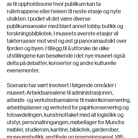
av til oppholdssone hvor publikum kan ta
rulletrappene eller heisen til neste etasje og nyte
utsikten. I podiet vil det være diverse
publikumsarealer med blant annet lobby, butikk og
forskningsbibliotek. I museets øverste etasjer vil
takterrasser mot vest og øst gi panoramautsikt over
fjorden og byen. I tillegg til å utforske de ulike
utstillingene kan besøkende i det nye museet også
delta på debatter, konserter og andre kulturelle
evenementer.
Scenario har vært involvert i følgende områder i
museet: Arbeidsarealene til administrasjonen,
arbeids- og verkstedsarealene til malerikonservering,
arbeidsplasser og verksted for papirkonservering og
fotoavdelingen, kunstmottaket med all logistikk og
utstyr, personalinngangen, møbellager for Munchs
møbler, studierom, kantine, bibliotek, garderober,
museumsbutikk, vestibyle og resepsjonsareal, VIP-