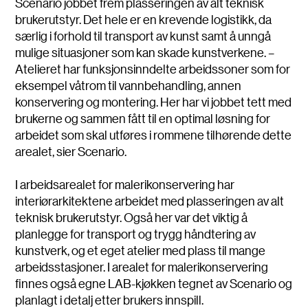
Scenario jobbet frem plasseringen av alt teknisk
brukerutstyr. Det hele er en krevende logistikk, da
særlig i forhold til transport av kunst samt å unngå
mulige situasjoner som kan skade kunstverkene. –
Atelieret har funksjonsinndelte arbeidssoner som for
eksempel våtrom til vannbehandling, annen
konservering og montering. Her har vi jobbet tett med
brukerne og sammen fått til en optimal løsning for
arbeidet som skal utføres i rommene tilhørende dette
arealet, sier Scenario.
I arbeidsarealet for malerikonservering har
interiørarkitektene arbeidet med plasseringen av alt
teknisk brukerutstyr. Også her var det viktig å
planlegge for transport og trygg håndtering av
kunstverk, og et eget atelier med plass til mange
arbeidsstasjoner. I arealet for malerikonservering
finnes også egne LAB-kjøkken tegnet av Scenario og
planlagt i detalj etter brukers innspill.