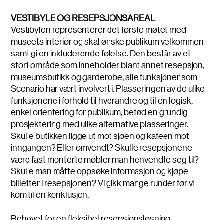
VESTIBYLE OG RESEPSJONSAREAL
Vestibylen representerer det første møtet med
museets interiør og skal ønske publikum velkommen
samt gi en inkluderende følelse. Den består av et
stort område som inneholder blant annet resepsjon,
museumsbutikk og garderobe, alle funksjoner som
Scenario har vært involvert i. Plasseringen av de ulike
funksjonene i forhold til hverandre og til en logisk,
enkel orientering for publikum, betød en grundig
prosjektering med ulike alternative plasseringer.
Skulle butikken ligge ut mot sjøen og kafeen mot
inngangen? Eller omvendt? Skulle resepsjonene
være fast monterte møbler man henvendte seg til?
Skulle man måtte oppsøke informasjon og kjøpe
billetter i resepsjonen? Vi gikk mange runder før vi
kom til en konklusjon.
Behovet for en fleksibel resepsjonsløsning