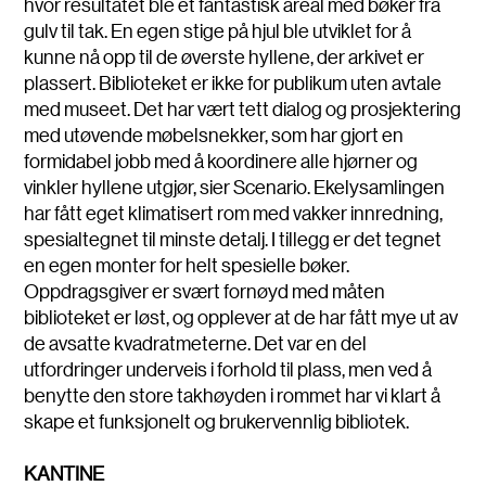
hvor resultatet ble et fantastisk areal med bøker fra
gulv til tak. En egen stige på hjul ble utviklet for å
kunne nå opp til de øverste hyllene, der arkivet er
plassert. Biblioteket er ikke for publikum uten avtale
med museet. Det har vært tett dialog og prosjektering
med utøvende møbelsnekker, som har gjort en
formidabel jobb med å koordinere alle hjørner og
vinkler hyllene utgjør, sier Scenario. Ekelysamlingen
har fått eget klimatisert rom med vakker innredning,
spesialtegnet til minste detalj. I tillegg er det tegnet
en egen monter for helt spesielle bøker.
Oppdragsgiver er svært fornøyd med måten
biblioteket er løst, og opplever at de har fått mye ut av
de avsatte kvadratmeterne. Det var en del
utfordringer underveis i forhold til plass, men ved å
benytte den store takhøyden i rommet har vi klart å
skape et funksjonelt og brukervennlig bibliotek.
KANTINE