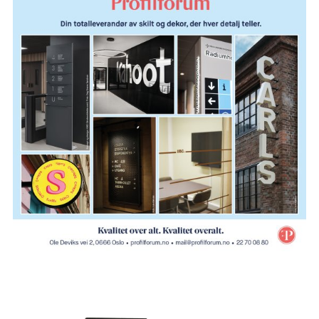
av samlingene var hovedanliggende for det nye
museet. Våre møbleringsplaner inneholder derfor
alt fra vaskemaskiner for moppevask til
spesialmaskiner for fernissering. Det har vært en
stor jobb og mange revisjoner underveis.