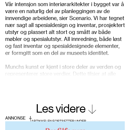
Vår intensjon som interiørarkitekter i bygget var å
være en naturlig del av planleggingen av de
innvendige arbeidene, sier Scenario. Vi har tegnet
nær sagt all spesialdesign og inventar, prosjektert
utstyr og plassert alt stort og smått av både
møbler og spesialutstyr. All innredning, både løst
og fast inventar og spesialdesignede elementer,
er formgitt som en del av museets identitet.
Munchs kunst er kjent i store deler av verden og
representerer store verdier. Dette tilsier at alle
forhold som angår oppbevaring, behandling og
presentasjon av kunstverkene må skje under
optimale forhold og være underlagt de
strengeste krav til sikkerhet – samtidig som dette
Les videre
i minst mulig grad skal hemme tilgjengeligheten
for publikum.
Bevaring, konservering, forskning og formidling