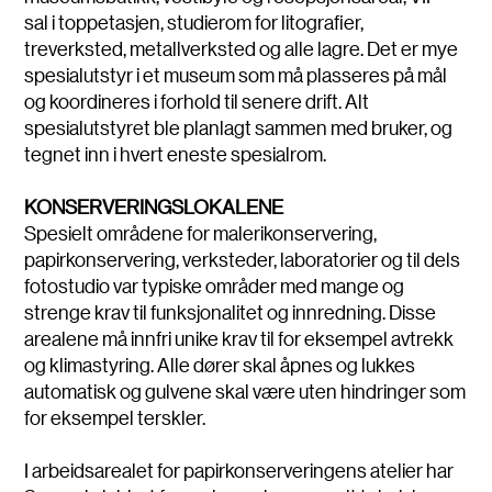
sal i toppetasjen, studierom for litografier,
treverksted, metallverksted og alle lagre. Det er mye
spesialutstyr i et museum som må plasseres på mål
og koordineres i forhold til senere drift. Alt
spesialutstyret ble planlagt sammen med bruker, og
tegnet inn i hvert eneste spesialrom.
KONSERVERINGSLOKALENE
Spesielt områdene for malerikonservering,
papirkonservering, verksteder, laboratorier og til dels
fotostudio var typiske områder med mange og
strenge krav til funksjonalitet og innredning. Disse
arealene må innfri unike krav til for eksempel avtrekk
og klimastyring. Alle dører skal åpnes og lukkes
automatisk og gulvene skal være uten hindringer som
for eksempel terskler.
I arbeidsarealet for papirkonserveringens atelier har