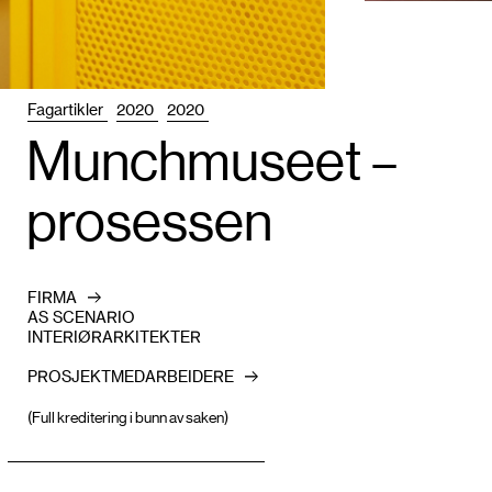
Fagartikler
2020
2020
Munch­museet –
prosessen
FIRMA
AS SCENARIO
INTERIØRARKITEKTER
PROSJEKTMEDARBEIDERE
(Full kreditering i bunn av saken)