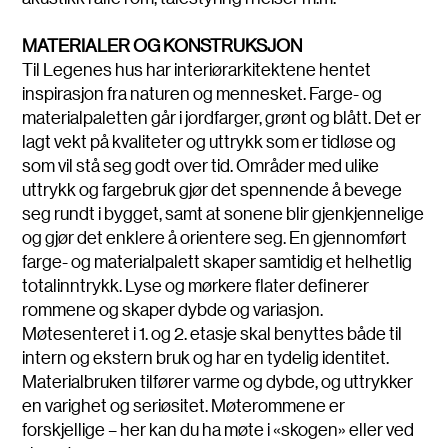
MATERIALER OG KONSTRUKSJON
Til Legenes hus har interiørarkitektene hentet
inspirasjon fra naturen og mennesket. Farge- og
materialpaletten går i jordfarger, grønt og blått. Det er
lagt vekt på kvaliteter og uttrykk som er tidløse og
som vil stå seg godt over tid. Områder med ulike
uttrykk og fargebruk gjør det spennende å bevege
seg rundt i bygget, samt at sonene blir gjenkjennelige
og gjør det enklere å orientere seg. En gjennomført
farge- og materialpalett skaper samtidig et helhetlig
totalinntrykk. Lyse og mørkere flater definerer
rommene og skaper dybde og variasjon.
Møtesenteret i 1. og 2. etasje skal benyttes både til
intern og ekstern bruk og har en tydelig identitet.
Materialbruken tilfører varme og dybde, og uttrykker
en varighet og seriøsitet. Møterommene er
forskjellige – her kan du ha møte i «skogen» eller ved