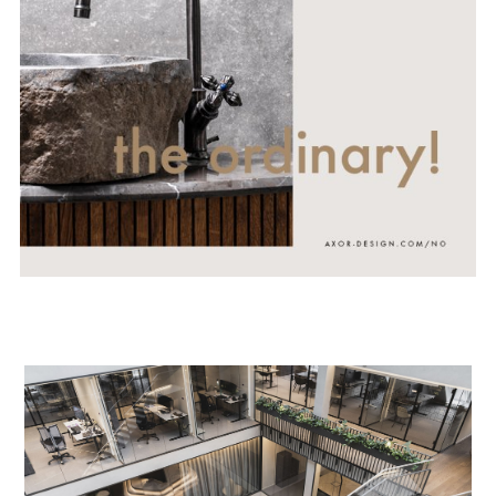
Inngangspartiet ble utvidet og fremhevet med en
portal som stikker ut fra fasaden. Med ny skilting
og belysning, er den i dag en inviterende og
synlig inngang. Innvendig, i hjertet av bygget er
det åpnet opp med et nytt atrium. Atriet er en
grønn oase, et friskt pust med en visuell identitet
som er annerledes enn resten av bygget. Dette er
blitt et rom hvor det er spennende å bevege- og
oppholde seg. Grønne planter, godt med dagslys
og gode akustiske løsninger bidrar til trivsel.
Rundt atriet i første etasje, er det tilrettelagt for
uformelle møter, møtesenter med rom som kan
bookes, og mingleareal for kurs- og
konferansedeltagere.
En romslig og skulpturell trapp knytter sammen
etasjene, og er tilgjengelig for besøkende opp til
plan 2. Løsningen åpner opp, og inviterer
publikum inn. Den nye trappen kobler sammen