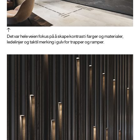
Det var hele veien fokus på å skape kontrast i farger og materialer,
ledelinjer og taktil merking i gulv for trapper og ramper.