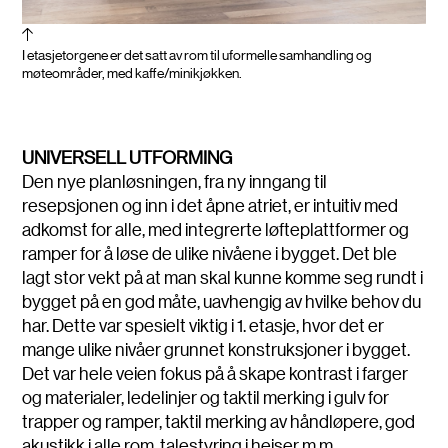
I etasjetorgene er det satt av rom til uformelle samhandling og
møteområder, med kaffe/minikjøkken.
UNIVERSELL UTFORMING
Den nye planløsningen, fra ny inngang til
resepsjonen og inn i det åpne atriet, er intuitiv med
adkomst for alle, med integrerte løfteplattformer og
ramper for å løse de ulike nivåene i bygget. Det ble
lagt stor vekt på at man skal kunne komme seg rundt i
bygget på en god måte, uavhengig av hvilke behov du
har. Dette var spesielt viktig i 1. etasje, hvor det er
mange ulike nivåer grunnet konstruksjoner i bygget.
Det var hele veien fokus på å skape kontrast i farger
og materialer, ledelinjer og taktil merking i gulv for
trapper og ramper, taktil merking av håndløpere, god
akustikk i alle rom, talestyring i heiser m.m.