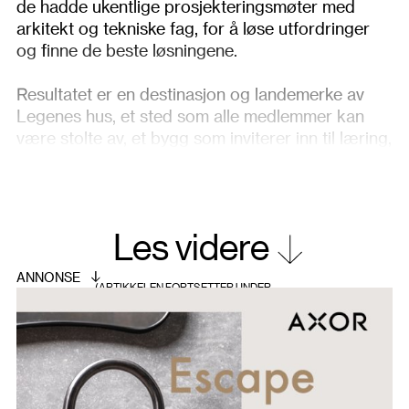
de hadde ukentlige prosjekteringsmøter med
arkitekt og tekniske fag, for å løse utfordringer
og finne de beste løsningene.
Resultatet er en destinasjon og landemerke av
Legenes hus, et sted som alle medlemmer kan
være stolte av, et bygg som inviterer inn til læring,
samhandling, kurs- og møtevirksomhet og en ny
arbeidsdag. I første etasje ligger
personalrestauranten, som er utformet slik at den
fremstår som et uformelt møtested, en hyggelig
Les videre
kafe og restaurant.
For å ivareta kravet om utadrettet virksomhet, er
det etablert en hyggelig kaffebar i tilknytning til
det utvendige torget, den nye inngangen og
personalrestauranten. Inngangspartiet er flyttet til
en mer sentral plassering, og er i dag en del av
helheten i fasaden ut mot Christiania Torv.