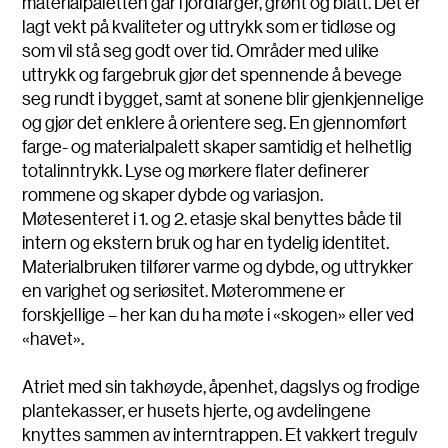
materialpaletten går i jordfarger, grønt og blått. Det er
lagt vekt på kvaliteter og uttrykk som er tidløse og
som vil stå seg godt over tid. Områder med ulike
uttrykk og fargebruk gjør det spennende å bevege
seg rundt i bygget, samt at sonene blir gjenkjennelige
og gjør det enklere å orientere seg. En gjennomført
farge- og materialpalett skaper samtidig et helhetlig
totalinntrykk. Lyse og mørkere flater definerer
rommene og skaper dybde og variasjon.
Møtesenteret i 1. og 2. etasje skal benyttes både til
intern og ekstern bruk og har en tydelig identitet.
Materialbruken tilfører varme og dybde, og uttrykker
en varighet og seriøsitet. Møterommene er
forskjellige – her kan du ha møte i «skogen» eller ved
«havet».
Atriet med sin takhøyde, åpenhet, dagslys og frodige
plantekasser, er husets hjerte, og avdelingene
knyttes sammen av interntrappen. Et vakkert tregulv