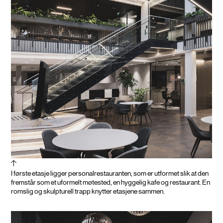
I første etasje ligger personalrestauranten, som er utformet slik at den
fremstår som et uformelt møtested, en hyggelig kafe og restaurant. En
romslig og skulpturell trapp knytter etasjene sammen.