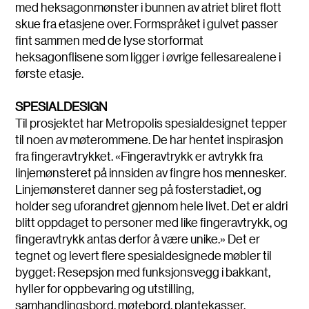
med heksagonmønster i bunnen av atriet bliret flott
skue fra etasjene over. Formspråket i gulvet passer
fint sammen med de lyse storformat
heksagonflisene som ligger i øvrige fellesarealene i
første etasje.
SPESIALDESIGN
Til prosjektet har Metropolis spesialdesignet tepper
til noen av møterommene. De har hentet inspirasjon
fra fingeravtrykket. «Fingeravtrykk er avtrykk fra
linjemønsteret på innsiden av fingre hos mennesker.
Linjemønsteret danner seg på fosterstadiet, og
holder seg uforandret gjennom hele livet. Det er aldri
blitt oppdaget to personer med like fingeravtrykk, og
fingeravtrykk antas derfor å være unike.» Det er
tegnet og levert flere spesialdesignede møbler til
bygget: Resepsjon med funksjonsvegg i bakkant,
hyller for oppbevaring og utstilling,
samhandlingsbord, møtebord, plantekasser,