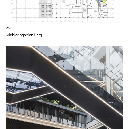
være et konkurransedyktig produkt for utleie, at
det skal tåle stor slitasje og at vi skal kunne møte
fleksibel bruk av områdene.
Møbleringsplan 1. etg.